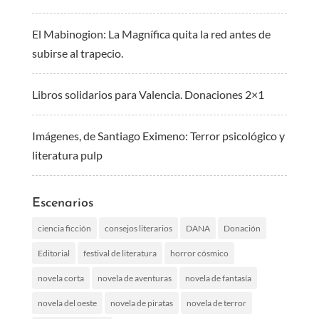
El Mabinogion: La Magnífica quita la red antes de
subirse al trapecio.
Libros solidarios para Valencia. Donaciones 2×1
Imágenes, de Santiago Eximeno: Terror psicológico y
literatura pulp
Escenarios
ciencia ficción
consejos literarios
DANA
Donación
Editorial
festival de literatura
horror cósmico
novela corta
novela de aventuras
novela de fantasía
novela del oeste
novela de piratas
novela de terror