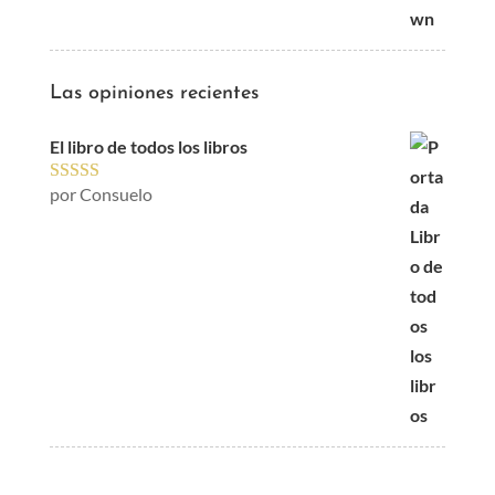
Las opiniones recientes
El libro de todos los libros
por Consuelo
Valorado con
5
de 5