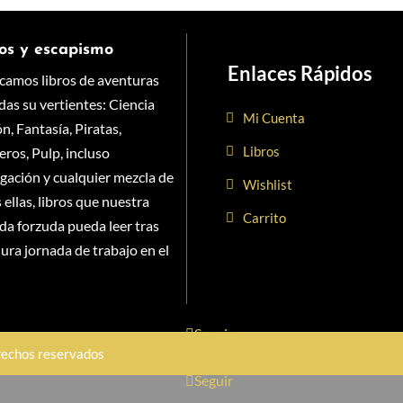
os y escapismo
Enlaces Rápidos
camos libros de aventuras
das su vertientes: Ciencia
Mi Cuenta
ón, Fantasía, Piratas,
Libros
ros, Pulp, incluso
gación y cualquier mezcla de
Wishlist
 ellas, libros q
ue nuestra
Carrito
da forzuda pueda leer tras
ura jornada de trabajo en el
Seguir
erechos reservados
Seguir
Seguir