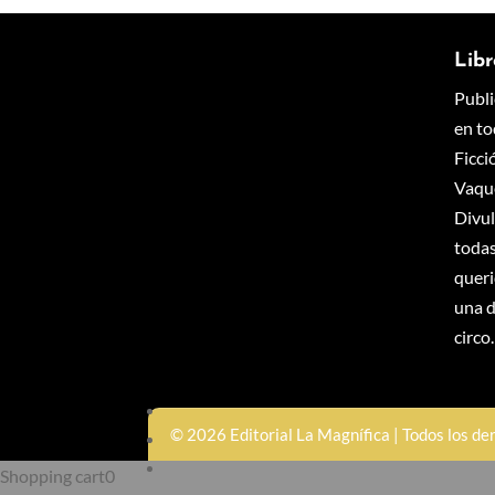
Libr
Publi
en to
Ficci
Vaque
Divul
todas
queri
una d
circo.
© 2026 Editorial La Magnífica | Todos los d
Shopping cart
0