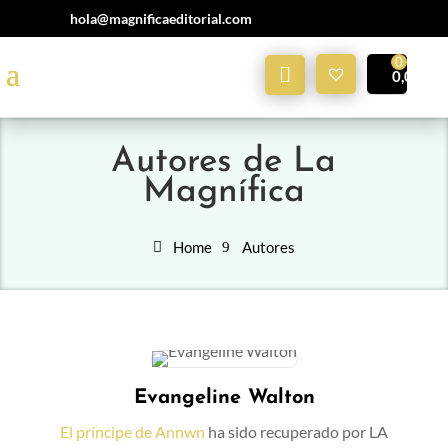
hola@magnificaeditorial.com
Mi
0,00
€
Cuenta
Autores de La
Magnífica
Home
Autores
Evangeline Walton
El príncipe de Annwn
ha sido recuperado por LA