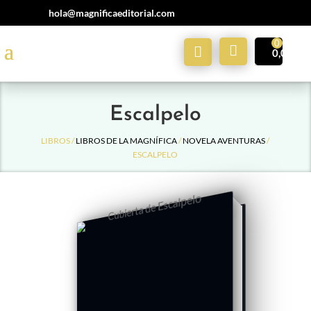
hola@magnificaeditorial.com
Mi
0,00
€
Cuenta
Escalpelo
LIBROS /
LIBROS DE LA MAGNÍFICA
/
NOVELA AVENTURAS
/
ESCALPELO