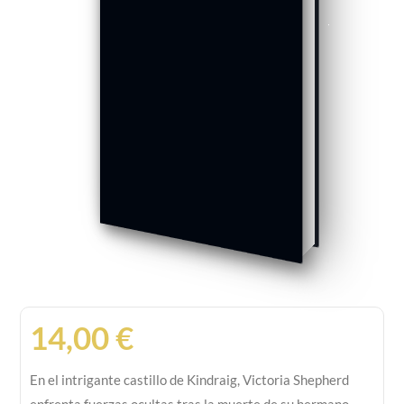
14,00
€
En el intrigante castillo de Kindraig, Victoria Shepherd