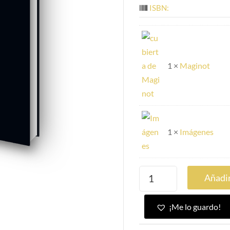
ISBN:
1 ×
Maginot
1 ×
Imágenes
Añadir
¡Me lo guardo!