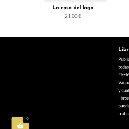
La cosa del lago
21,00
€
Libr
Publi
todas
Ficci
Vaque
y cua
libros
pueda
trabaj
0