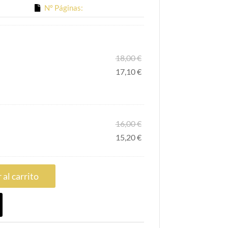
Nº Páginas:
18,00
€
17,10
€
16,00
€
15,20
€
 al carrito