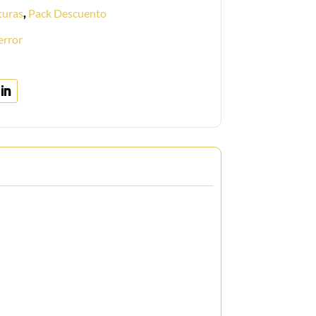
turas
,
Pack Descuento
error