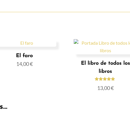
El faro
14,00
€
El libro de todos los
libros
Valorado
13,00
€
con
5.00
de 5
s…