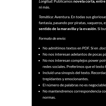
Longitud
: Publicamos
novela corta, entre
ni más.
Temática
: Aventura. En todas sus gloriosas
fantasía, pasando por piratas, vaqueros, 
sentido de la maravilla y la evasión
. Si b
Formato de envío:
No admitimos textos en PDF. Sí en .doc(x
No nos interesan adelantos de pocas p
No nos interesan complejos power point
redes sociales. Preferimos que el texto h
Incluid una sinopsis del texto. Recorda
trepidantes y emocionantes.
El número de palabras no es negociable
No mantendremos correspondencia con 
normas.