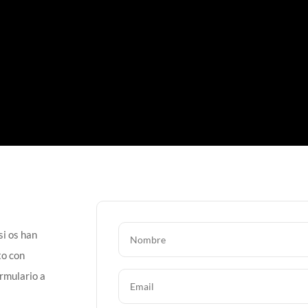
si os han
to con
ormulario a