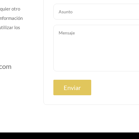
lquier otro
 información
tilizar los
.com
Enviar