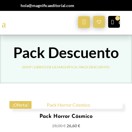
hola@magnificaeditorial.com
Mi
0,00
€
Cuenta
Pack Descuento
SHOP /
LIBROS DE LA MAGNÍFICA
/ PACK DESCUENTO
¡Oferta!
Pack Horror Cósmico
28,00
€
26,60
€