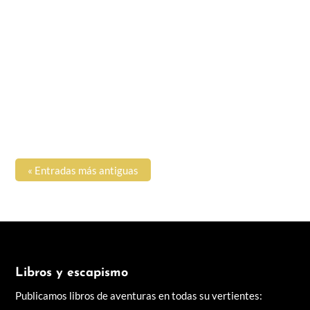
El faro, de Arcadio Rodríguez Tocino, mezcla de
manera magistral el detalle histórico con...
« Entradas más antiguas
Libros y escapismo
Publicamos libros de aventuras en todas su vertientes: