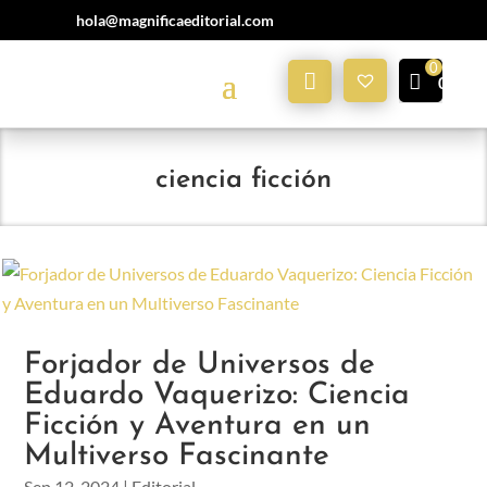
hola@magnificaeditorial.com
Mi
0,00
€
Cuenta
ciencia ficción
Forjador de Universos de
Eduardo Vaquerizo: Ciencia
Ficción y Aventura en un
Multiverso Fascinante
Sep 12, 2024
|
Editorial