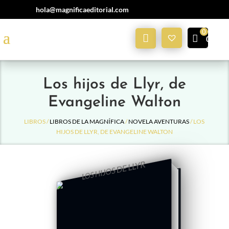
hola@magnificaeditorial.com
Mi
0,00
€
Cuenta
Los hijos de Llyr, de
Evangeline Walton
LIBROS /
LIBROS DE LA MAGNÍFICA
/
NOVELA AVENTURAS
/ LOS
HIJOS DE LLYR, DE EVANGELINE WALTON