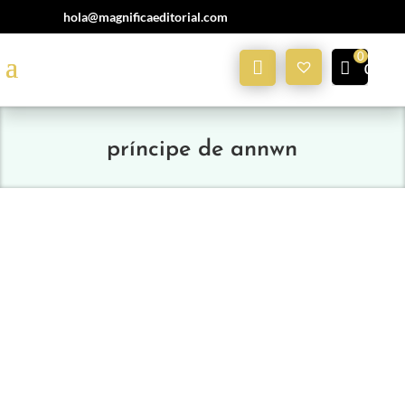
hola@magnificaeditorial.com
Mi
0,00
€
Cuenta
príncipe de annwn
Podcasts, autores, talleres, charlas, literatura y feria
del libro independiente. ¡Señoras y...