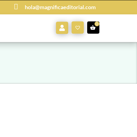

hola@magnificaeditorial.com
Mi
0,00
€
Cuenta
Dic 13 2024