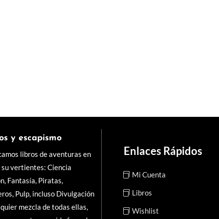
 Valencia. Donaciones 2×1
as afectaron a La Magnífica, pero, como valencianos, no...
os y escapismo
Enlaces Rápidos
camos libros de aventuras en
 su vertientes: Ciencia
Mi Cuenta
ón, Fantasía, Piratas,
Libros
ros, Pulp, incluso Divulgación
lquier mezcla de todas ellas,
Wishlist