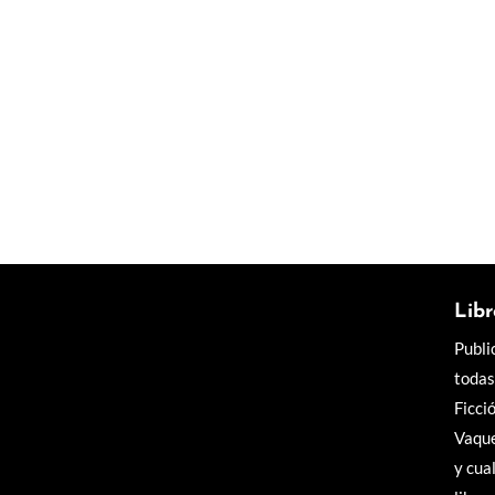
Libros solidarios para
Por suerte, la DANA y las inundaciones apen
Libr
Publi
todas
Ficci
Vaque
y cua