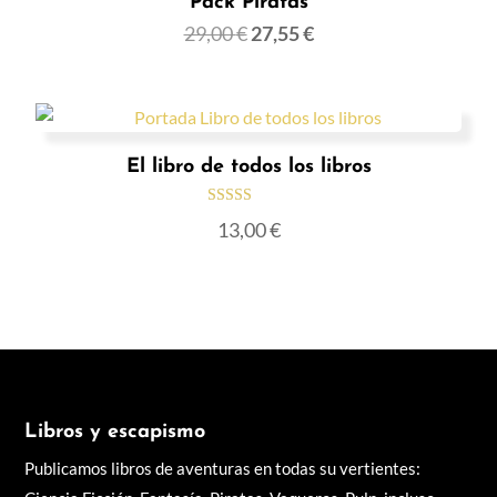
Pack Piratas
29,00
€
27,55
€
El libro de todos los libros
Valorado con
13,00
€
5.00
de 5
Libros y escapismo
Publicamos libros de aventuras en todas su vertientes: