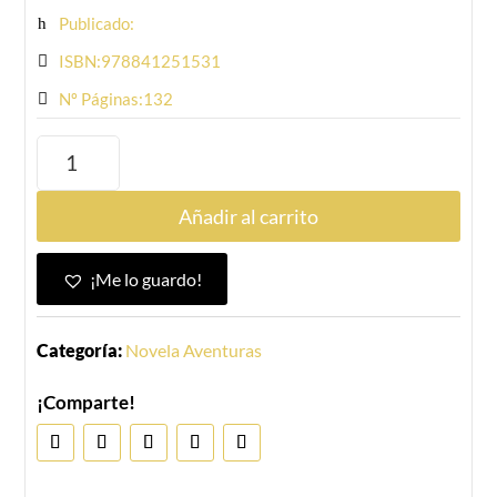
Publicado:
ISBN:978841251531
Nº Páginas:132
Añadir al carrito
¡Me lo guardo!
Categoría:
Novela Aventuras
¡Comparte!