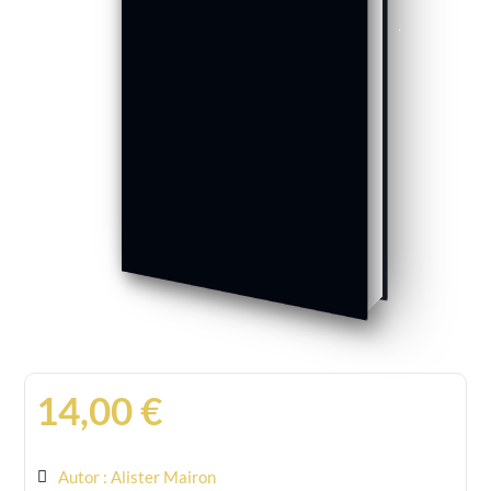
14,00
€
Autor : Alister Mairon