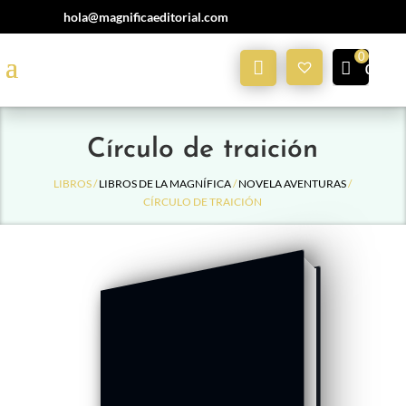
hola@magnificaeditorial.com
Mi
0,00
€
Cuenta
Círculo de traición
LIBROS /
LIBROS DE LA MAGNÍFICA
/
NOVELA AVENTURAS
/
CÍRCULO DE TRAICIÓN