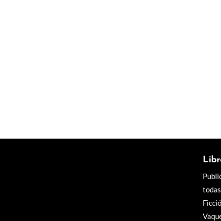
Libr
Publi
todas
Ficci
Vaque